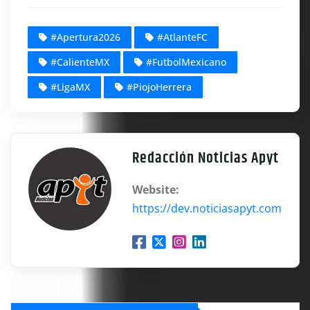
#Apertura2026
#AtlanteFC
#CalienteMX
#FutbolMexicano
#LigaMX
#PiojoHerrera
Redacción Noticias Apyt
Website:
https://dev.noticiasapyt.com