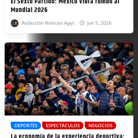
El Sexto Partido: México vibra rumbo al
Mundial 2026
Redacción Noticias Apyt
Jun 5, 2026
DEPORTES
ESPECTÁCULOS
NEGOCIOS
La economía de la experiencia deportiva: