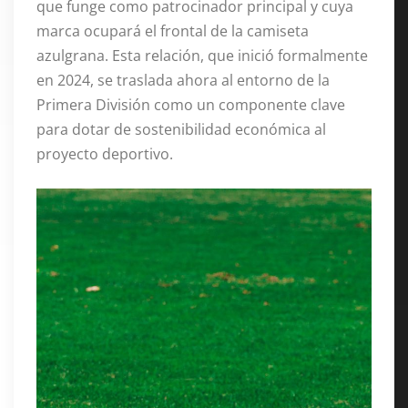
que funge como patrocinador principal y cuya
marca ocupará el frontal de la camiseta
azulgrana
. Esta relación, que inició formalmente
en 2024, se traslada ahora al entorno de la
Primera División como un componente clave
para dotar de sostenibilidad económica al
proyecto deportivo
.