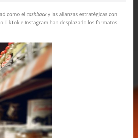
ltad como el
cashback
y las alianzas estratégicas con
o TikTok e Instagram han desplazado los formatos