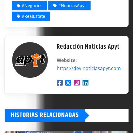
#Negocios
#NoticiasApyt
#RealEstate
Redacción Noticias Apyt
Website:
https://dev.noticiasapyt.com
HISTORIAS RELACIONADAS