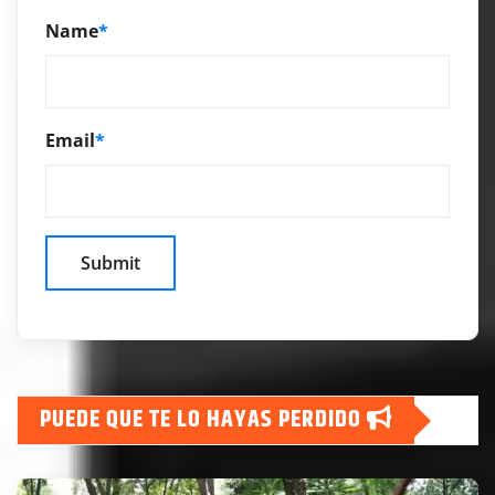
Name
*
Email
*
PUEDE QUE TE LO HAYAS PERDIDO