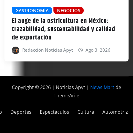
GASTRONOMÍA
NEGOCIOS
El auge de la ostricultura en México:
trazabilidad, sustentabilidad y calidad
de exportación
Redacción Noticias Apyt
Ago 3, 2026
Copyright © 2026 | Noticias Apyt
|
News Mart
de
ThemeArile
o
Deportes
Espectáculos
Cultura
Automotriz