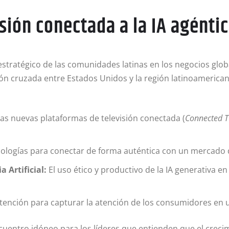
isión conectada a la IA agénti
 estratégico de las comunidades latinas en los negocios glob
ión cruzada entre Estados Unidos y la región latinoamerican
 las nuevas plataformas de televisión conectada (
Connected 
logías para conectar de forma auténtica con un mercado di
 Artificial:
El uso ético y productivo de la IA generativa e
tención para capturar la atención de los consumidores en u
ncuentro idóneo para los líderes que entienden que el crec