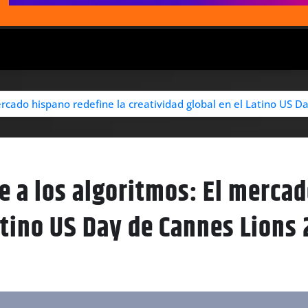
 mercado hispano redefine la creatividad global en el Latino US 
te a los algoritmos: El merca
Latino US Day de Cannes Lions