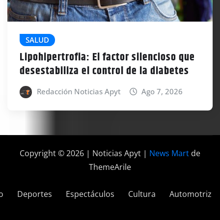
SALUD
Lipohipertrofia: El factor silencioso que
desestabiliza el control de la diabetes
Redacción Noticias Apyt
Ago 7, 2026
Copyright © 2026 | Noticias Apyt
|
News Mart
de
ThemeArile
o
Deportes
Espectáculos
Cultura
Automotriz