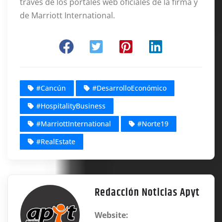
través de los portales web oficiales de la firma y
de Marriott International
.
#Cancún
#DesarrolloEconómico
#HospitalityBusiness
#MarriottInternational
#Norte19
#RealEstate
Redacción Noticias Apyt
Website: