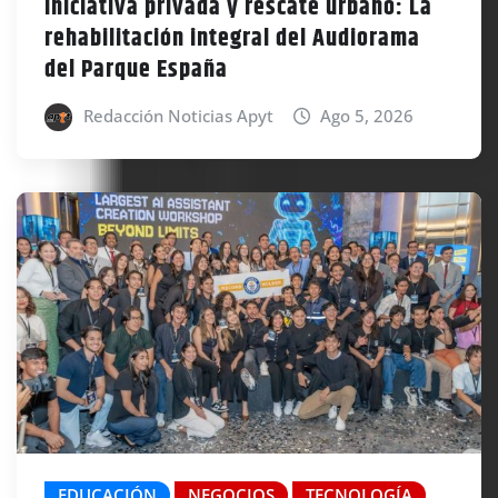
Iniciativa privada y rescate urbano: La
rehabilitación integral del Audiorama
del Parque España
Redacción Noticias Apyt
Ago 5, 2026
EDUCACIÓN
NEGOCIOS
TECNOLOGÍA