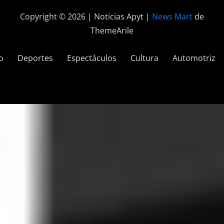
Copyright © 2026 | Noticias Apyt
|
News Mart
de
ThemeArile
o
Deportes
Espectáculos
Cultura
Automotriz