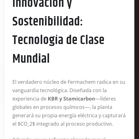
Innovación y
Sostenibilidad:
Tecnología de Clase
Mundial
El verdadero núcleo de Fermachem radica en su
vanguardia tecnológica. Diseñada con la
experiencia de
KBR y Stamicarbon
—líderes
globales en procesos químicos—, la planta
generará su propia energía eléctrica y capturará
el $CO_2$ integrado al proceso productivo.