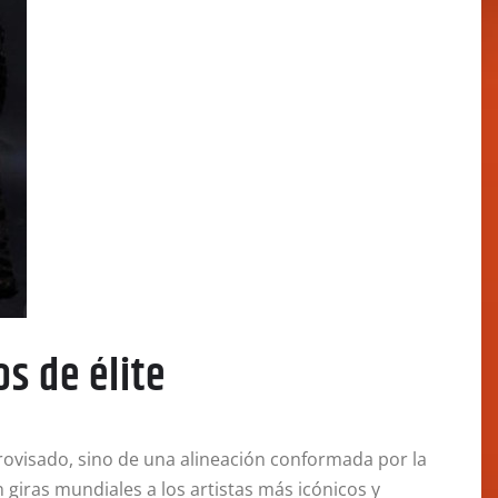
os de élite
ovisado, sino de una alineación conformada por la
 giras mundiales a los artistas más icónicos y