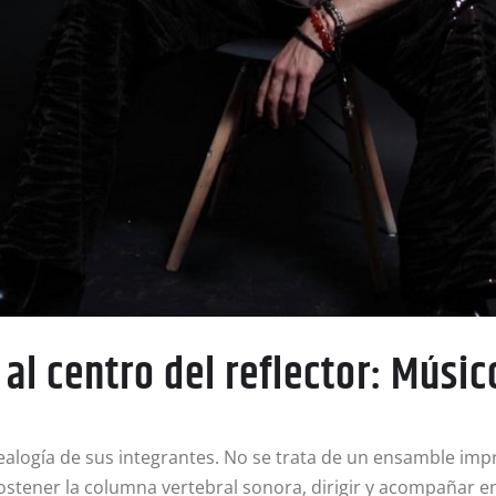
al centro del reflector: Músic
alogía de sus integrantes. No se trata de un ensamble impr
ostener la columna vertebral sonora, dirigir y acompañar en