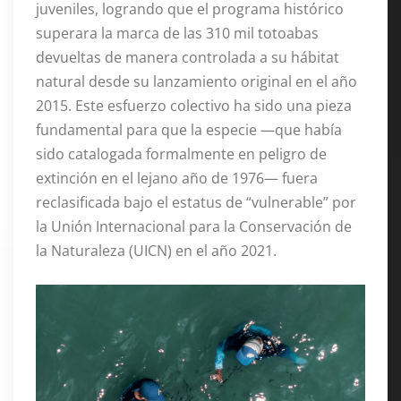
juveniles, logrando que el programa histórico
superara la marca de las 310 mil totoabas
devueltas de manera controlada a su hábitat
natural desde su lanzamiento original en el año
2015. Este esfuerzo colectivo ha sido una pieza
fundamental para que la especie —que había
sido catalogada formalmente en peligro de
extinción en el lejano año de 1976— fuera
reclasificada bajo el estatus de “vulnerable” por
la Unión Internacional para la Conservación de
la Naturaleza (UICN) en el año 2021.