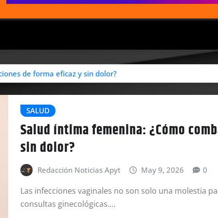
iones de forma eficaz y sin dolor?
SALUD
Salud íntima femenina: ¿Cómo combat
sin dolor?
Redacción Noticias Apyt
May 9, 2026
0
Las infecciones vaginales no son solo una molestia pa
consultas ginecológicas.…