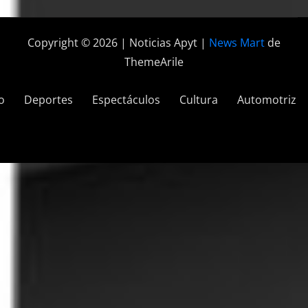
Copyright © 2026 | Noticias Apyt
|
News Mart
de
ThemeArile
o
Deportes
Espectáculos
Cultura
Automotriz