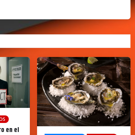
OS
o en el