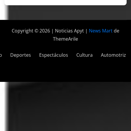
Copyright © 2026 | Noticias Apyt
|
News Mart
de
ThemeArile
o
Deportes
Espectáculos
Cultura
Automotriz