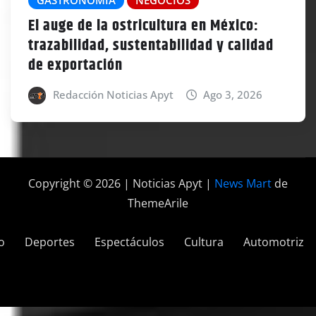
GASTRONOMÍA
NEGOCIOS
El auge de la ostricultura en México:
trazabilidad, sustentabilidad y calidad
de exportación
Redacción Noticias Apyt
Ago 3, 2026
Copyright © 2026 | Noticias Apyt
|
News Mart
de
ThemeArile
o
Deportes
Espectáculos
Cultura
Automotriz