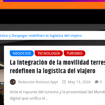
xico y Despegar redefinen la logística del viajero
NEGOCIOS
TECNOLOGÍA
TURISMO
La integración de la movilidad terr
redefinen la logística del viajero
Redacción Noticias Apyt
May 13, 2026
0
Ante el repunte del turismo y la proximidad del Mun
digital que unifica el…