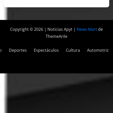
Copyright © 2026 | Noticias Apyt
|
News Mart
de
ThemeArile
o
Deportes
Espectáculos
Cultura
Automotriz