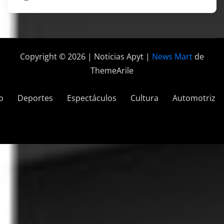
Copyright © 2026 | Noticias Apyt
|
News Mart
de
ThemeArile
o
Deportes
Espectáculos
Cultura
Automotriz