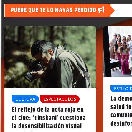
PUEDE QUE TE LO HAYAS PERDIDO
ESTILO 
La demo
CULTURA
ESPECTÁCULOS
salud fe
El reflejo de la nota roja en
comunid
el cine: ‘Tinskani’ cuestiona
desinfo
la desensibilización visual