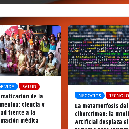
DE VIDA
SALUD
cratización de la
NEGOCIOS
TECNOLO
menina: ciencia y
La metamorfosis del
ad frente a la
cibercrimen: la Intel
rmación médica
Artificial desplaza e