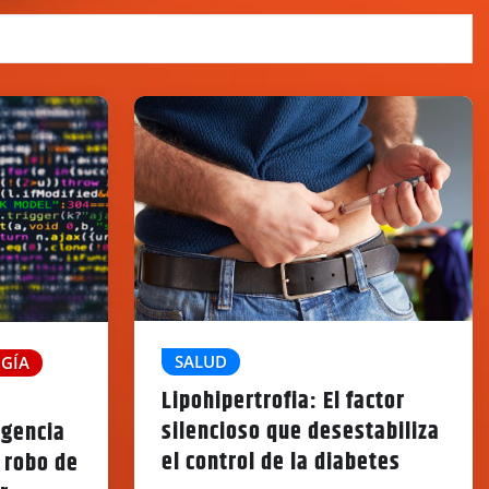
SALUD
GÍA
Lipohipertrofia: El factor
silencioso que desestabiliza
igencia
el control de la diabetes
l robo de