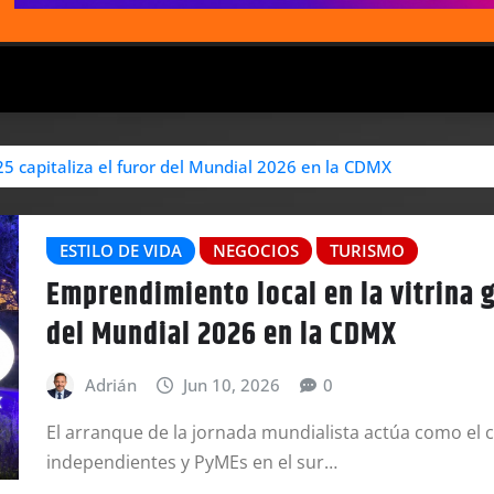
25 capitaliza el furor del Mundial 2026 en la CDMX
ESTILO DE VIDA
NEGOCIOS
TURISMO
Emprendimiento local en la vitrina gl
del Mundial 2026 en la CDMX
Adrián
Jun 10, 2026
0
El arranque de la jornada mundialista actúa como el c
independientes y PyMEs en el sur…