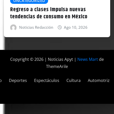
UNCATEGORIZED
Regreso a clases impulsa nuevas
tendencias de consumo en México
Noticias Redacción
Ago 10, 2026
Copyright © 2026 | Noticias Apyt
|
News Mart
de
ThemeArile
o
Deportes
Espectáculos
Cultura
Automotriz