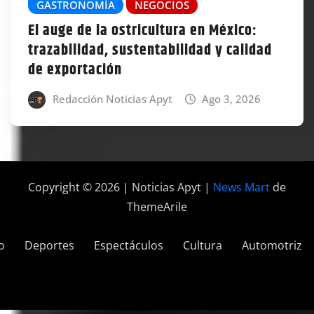
GASTRONOMÍA
NEGOCIOS
El auge de la ostricultura en México:
trazabilidad, sustentabilidad y calidad
de exportación
Redacción Noticias Apyt
Ago 3, 2026
Copyright © 2026 | Noticias Apyt
|
News Mart
de
ThemeArile
o
Deportes
Espectáculos
Cultura
Automotriz