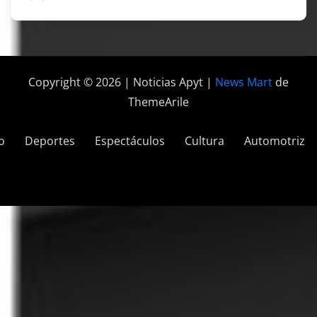
Copyright © 2026 | Noticias Apyt
|
News Mart
de
ThemeArile
o
Deportes
Espectáculos
Cultura
Automotriz