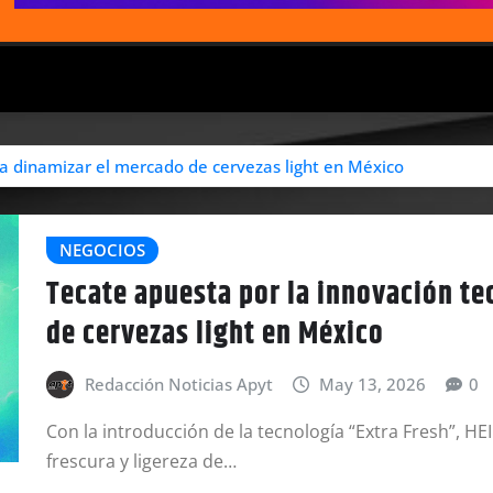
ra dinamizar el mercado de cervezas light en México
NEGOCIOS
Tecate apuesta por la innovación te
de cervezas light en México
Redacción Noticias Apyt
May 13, 2026
0
Con la introducción de la tecnología “Extra Fresh”,
frescura y ligereza de…