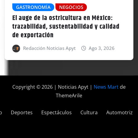
GASTRONOMÍA
NEGOCIOS
El auge de la ostricultura en México:
trazabilidad, sustentabilidad y calidad
de exportación
Redacción Noticias Apyt
Ago 3, 2026
Copyright © 2026 | Noticias Apyt
|
News Mart
de
ThemeArile
o
Deportes
Espectáculos
Cultura
Automotriz