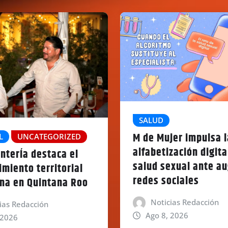
SALUD
M de Mujer impulsa l
L
UNCATEGORIZED
alfabetización digita
nterÍa destaca el
salud sexual ante a
imiento territorial
redes sociales
na en Quintana Roo
Noticias Redacción
ias Redacción
Ago 8, 2026
 2026