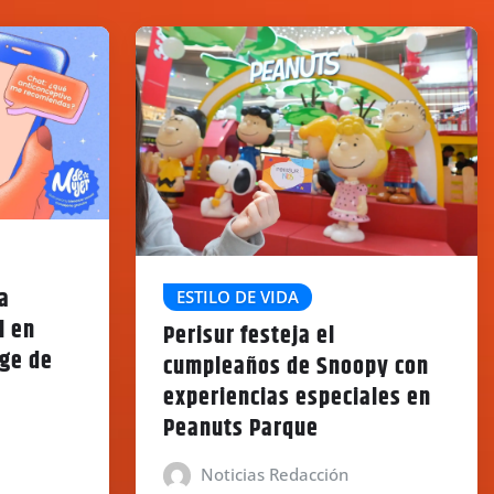
a
ESTILO DE VIDA
l en
Perisur festeja el
uge de
cumpleaños de Snoopy con
experiencias especiales en
Peanuts Parque
Noticias Redacción