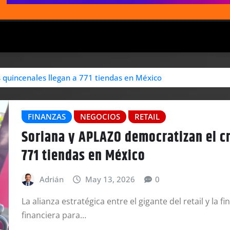
 quincenales llegan a 771 tiendas en México
FINANZAS
NEGOCIOS
RETAIL
Soriana y APLAZO democratizan el cr
771 tiendas en México
Adrián
May 13, 2026
0
La alianza estratégica entre el gigante del retail y la f
financiera para…