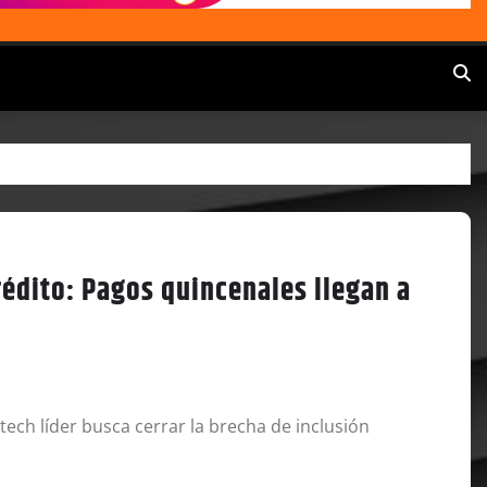
édito: Pagos quincenales llegan a
intech líder busca cerrar la brecha de inclusión