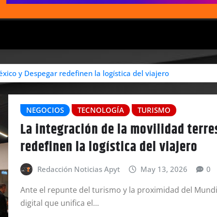
xico y Despegar redefinen la logística del viajero
NEGOCIOS
TECNOLOGÍA
TURISMO
La integración de la movilidad terr
redefinen la logística del viajero
Redacción Noticias Apyt
May 13, 2026
0
Ante el repunte del turismo y la proximidad del Mun
digital que unifica el…