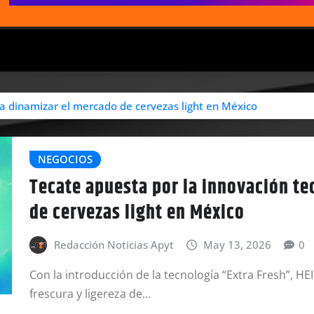
ra dinamizar el mercado de cervezas light en México
NEGOCIOS
Tecate apuesta por la innovación te
de cervezas light en México
Redacción Noticias Apyt
May 13, 2026
0
Con la introducción de la tecnología “Extra Fresh”,
frescura y ligereza de…