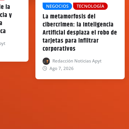
e la
NEGOCIOS
TECNOLOGÍA
cia y
La metamorfosis del
a
cibercrimen: la Inteligencia
ica
Artificial desplaza el robo de
tarjetas para infiltrar
pyt
corporativos
Redacción Noticias Apyt
Ago 7, 2026