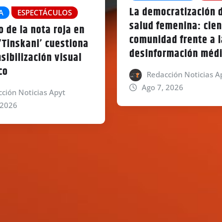
La democratización d
A
ESPECTÁCULOS
salud femenina: cien
jo de la nota roja en
comunidad frente a l
 ‘Tinskani’ cuestiona
desinformación méd
sibilización visual
co
Redacción Noticias A
Ago 7, 2026
ción Noticias Apyt
 2026