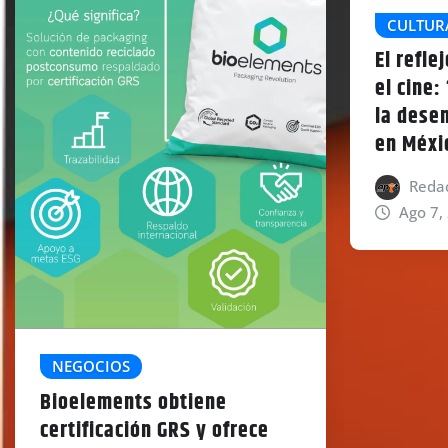
CULTUR
El refle
el cine:
la desen
en Méxi
Redac
Ago 7,
NEGOCIOS
Bioelements obtiene
certificación GRS y ofrece