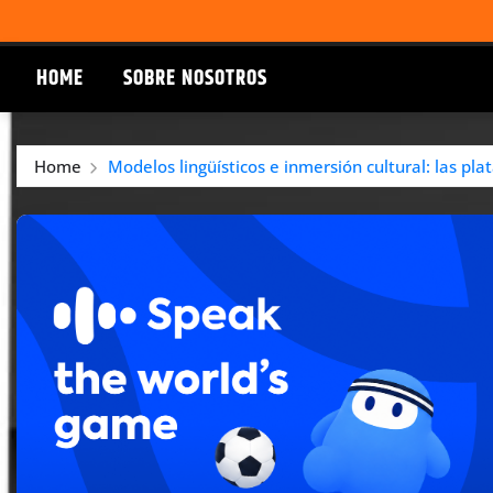
HOME
SOBRE NOSOTROS
Home
Modelos lingüísticos e inmersión cultural: las pla