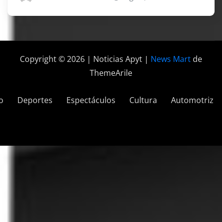
Copyright © 2026 | Noticias Apyt
|
News Mart
de
ThemeArile
o
Deportes
Espectáculos
Cultura
Automotriz