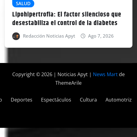
SALUD
Lipohipertrofia: El factor silencioso que
desestabiliza el control de la diabetes
Redacción Noticias Apyt
Ago 7, 2026
Copyright © 2026 | Noticias Apyt
|
News Mart
de
ThemeArile
o
Deportes
Espectáculos
Cultura
Automotriz