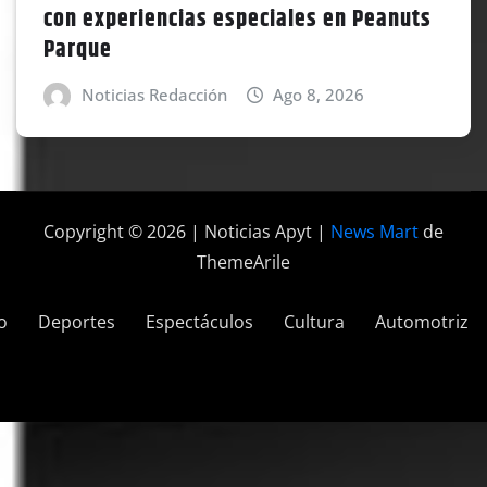
con experiencias especiales en Peanuts
Parque
Noticias Redacción
Ago 8, 2026
Copyright © 2026 | Noticias Apyt
|
News Mart
de
ThemeArile
o
Deportes
Espectáculos
Cultura
Automotriz