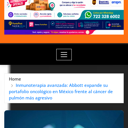
Home
Inmunoterapia avanzada: Abbott expande su
portafolio oncológico en México frente al cáncer de
pulmón más agresivo