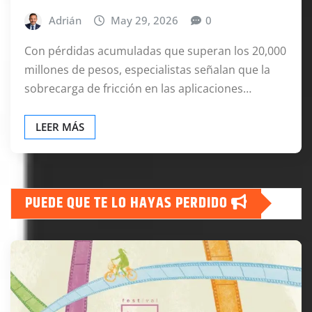
Adrián
May 29, 2026
0
Con pérdidas acumuladas que superan los 20,000
millones de pesos, especialistas señalan que la
sobrecarga de fricción en las aplicaciones…
LEER MÁS
PUEDE QUE TE LO HAYAS PERDIDO