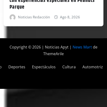
con experiencias especiales en Peanuts
Parque
Noticias Redacción
Ago 8, 2026
Copyright © 2026 | Noticias Apyt
|
News Mart
de
ThemeArile
o
Deportes
Espectáculos
Cultura
Automotriz