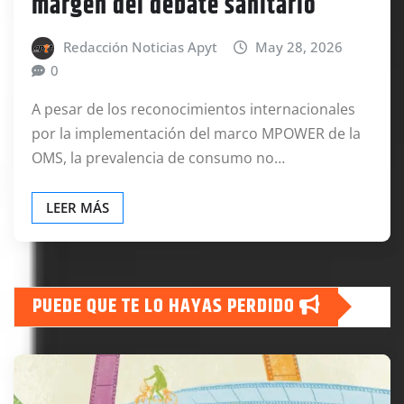
margen del debate sanitario
Redacción Noticias Apyt
May 28, 2026
0
A pesar de los reconocimientos internacionales
por la implementación del marco MPOWER de la
OMS, la prevalencia de consumo no…
LEER MÁS
PUEDE QUE TE LO HAYAS PERDIDO