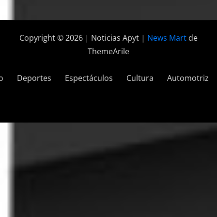
Copyright © 2026 | Noticias Apyt
|
News Mart
de
ThemeArile
o
Deportes
Espectáculos
Cultura
Automotriz