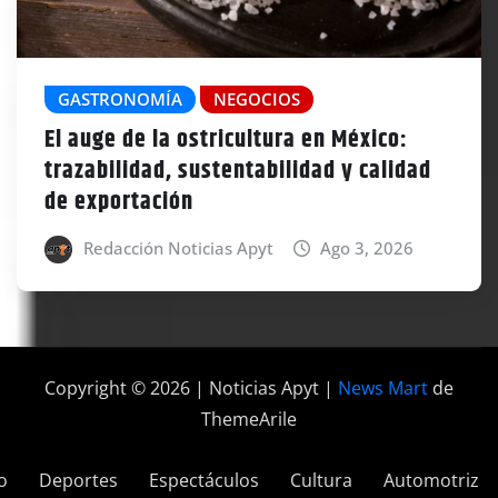
GASTRONOMÍA
NEGOCIOS
El auge de la ostricultura en México:
trazabilidad, sustentabilidad y calidad
de exportación
Redacción Noticias Apyt
Ago 3, 2026
Copyright © 2026 | Noticias Apyt
|
News Mart
de
ThemeArile
o
Deportes
Espectáculos
Cultura
Automotriz