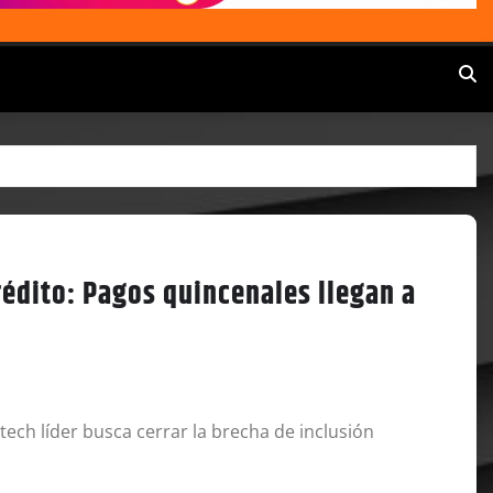
édito: Pagos quincenales llegan a
intech líder busca cerrar la brecha de inclusión