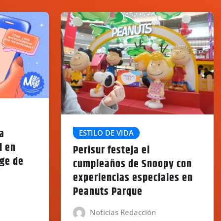
a
ESTILO DE VIDA
l en
Perisur festeja el
uge de
cumpleaños de Snoopy con
experiencias especiales en
Peanuts Parque
Noticias Redacción