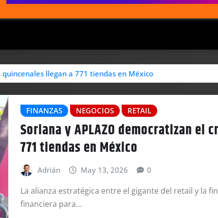
 quincenales llegan a 771 tiendas en México
FINANZAS
NEGOCIOS
RETAIL
Soriana y APLAZO democratizan el cr
771 tiendas en México
Adrián
May 13, 2026
0
La alianza estratégica entre el gigante del retail y la f
financiera para…