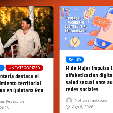
SALUD
M de Mujer impulsa l
L
UNCATEGORIZED
alfabetización digita
nterÍa destaca el
salud sexual ante a
imiento territorial
redes sociales
na en Quintana Roo
Noticias Redacción
ias Redacción
Ago 8, 2026
 2026