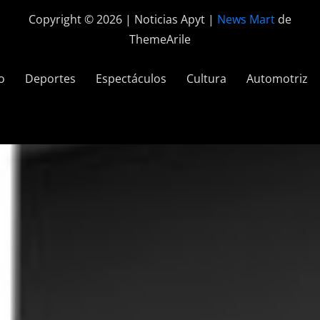
Copyright © 2026 | Noticias Apyt
|
News Mart
de
ThemeArile
o
Deportes
Espectáculos
Cultura
Automotriz