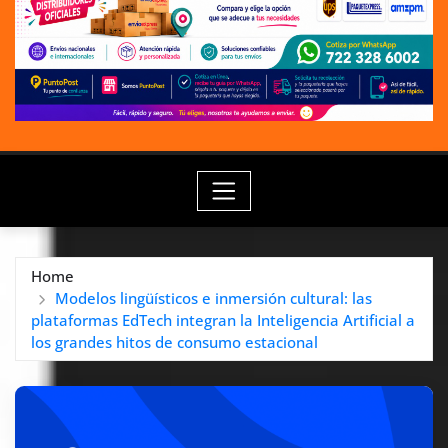
Home
Modelos lingüísticos e inmersión cultural: las
plataformas EdTech integran la Inteligencia Artificial a
los grandes hitos de consumo estacional