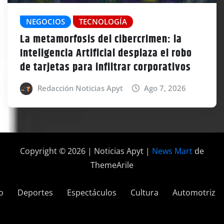
NEGOCIOS
TECNOLOGÍA
La metamorfosis del cibercrimen: la
Inteligencia Artificial desplaza el robo
de tarjetas para infiltrar corporativos
Redacción Noticias Apyt
Ago 7, 2026
Copyright © 2026 | Noticias Apyt
|
News Mart
de
ThemeArile
o
Deportes
Espectáculos
Cultura
Automotriz