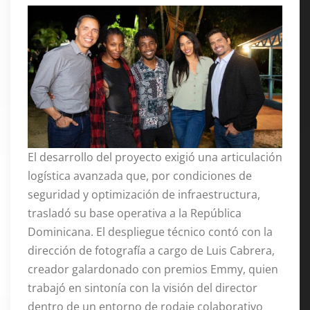
El desarrollo del proyecto exigió una articulación
logística avanzada que, por condiciones de
seguridad y optimización de infraestructura,
trasladó su base operativa a la República
Dominicana
. El despliegue técnico contó con la
dirección de fotografía a cargo de Luis Cabrera,
creador galardonado con premios Emmy, quien
trabajó en sintonía con la visión del director
dentro de un entorno de rodaje colaborativo