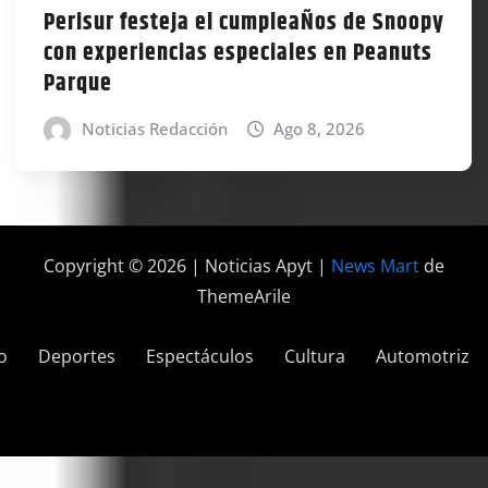
Perisur festeja el cumpleaÑos de Snoopy
con experiencias especiales en Peanuts
Parque
Noticias Redacción
Ago 8, 2026
Copyright © 2026 | Noticias Apyt
|
News Mart
de
ThemeArile
o
Deportes
Espectáculos
Cultura
Automotriz