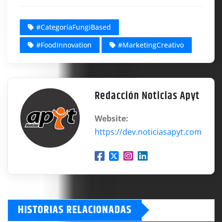
#CategoríaFungiBased
#FoodInnovation
#MarketingCreativo
Redacción Noticias Apyt
Website:
https://dev.noticiasapyt.com
HISTORIAS RELACIONADAS