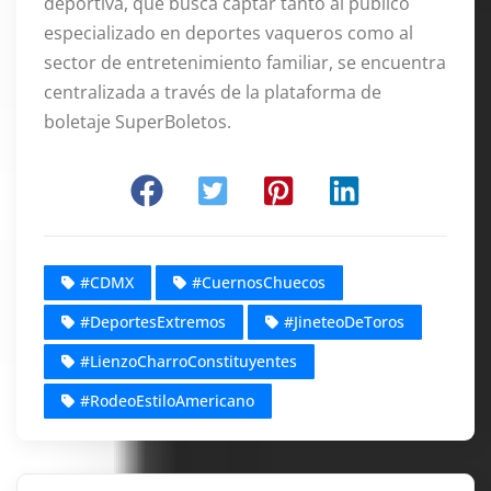
deportiva, que busca captar tanto al público
especializado en deportes vaqueros como al
sector de entretenimiento familiar, se encuentra
centralizada a través de la plataforma de
boletaje SuperBoletos
.
#CDMX
#CuernosChuecos
#DeportesExtremos
#JineteoDeToros
#LienzoCharroConstituyentes
#RodeoEstiloAmericano