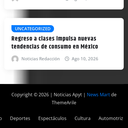
UNCATEGORIZED
Regreso a clases impulsa nuevas
tendencias de consumo en México
Noticias Redacción
Ago 10, 2026
Copyright © 2026 | Noticias Apyt
|
News Mart
de
ThemeArile
o
Deportes
Espectáculos
Cultura
Automotriz