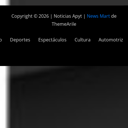
Copyright © 2026 | Noticias Apyt
|
News Mart
de
ThemeArile
o
Deportes
Espectáculos
Cultura
Automotriz