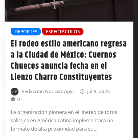
DEPORTES
ESPECTÁCULOS
El rodeo estilo americano regresa
a la Ciudad de México: Cuernos
Chuecos anuncia fecha en el
Lienzo Charro Constituyentes
Redacción Noticias Apyt
Jul 9, 2026
0
La organización pionera en el jineteo de toros
salvajes en América Latina implementará un
formato de alta proximidad para su…