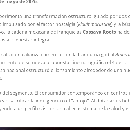
de mayo de 2026.
xperimenta una transformación estructural guiada por dos
 impulsado por el factor nostalgia (
kidult marketing
) y la b
ivo, la cadena mexicana de franquicias
Cassava Roots
ha de
s al bienestar integral.
rmalizó una alianza comercial con la franquicia global
Amos d
amiento de su nueva propuesta cinematográfica el 4 de juni
sa nacional estructuró el lanzamiento alrededor de una n
.
smo del segmento. El consumidor contemporáneo en centros
n sacrificar la indulgencia o el “antojo”. Al dotar a sus beb
rayendo a un perfil más cercano al ecosistema de la salud y