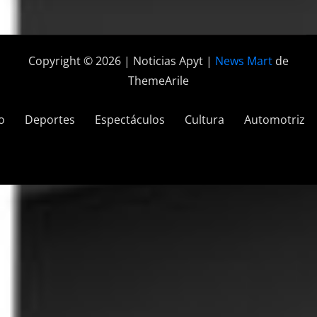
Copyright © 2026 | Noticias Apyt
|
News Mart
de
ThemeArile
o
Deportes
Espectáculos
Cultura
Automotriz