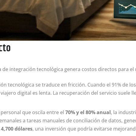
cto
lta de integración tecnológica genera costos directos para el
ón tecnológica se traduce en fricción. Cuando el 91% de lo
iajero digital es lenta. La recuperación del servicio suele
personal que oscila entre el
70% y el 80% anual
, la indust
semanales a tareas manuales de conciliación de datos, gene
,
4,700 dólares
, una inversión que podría evitarse mejorand