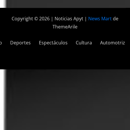
Copyright © 2026 | Noticias Apyt
|
News Mart
de
ThemeArile
o
Deportes
Espectáculos
Cultura
Automotriz