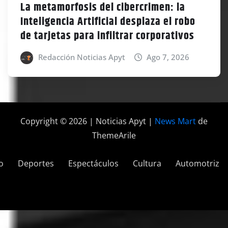
La metamorfosis del cibercrimen: la
Inteligencia Artificial desplaza el robo
de tarjetas para infiltrar corporativos
Redacción Noticias Apyt
Ago 7, 2026
Copyright © 2026 | Noticias Apyt
|
News Mart
de
ThemeArile
o
Deportes
Espectáculos
Cultura
Automotriz