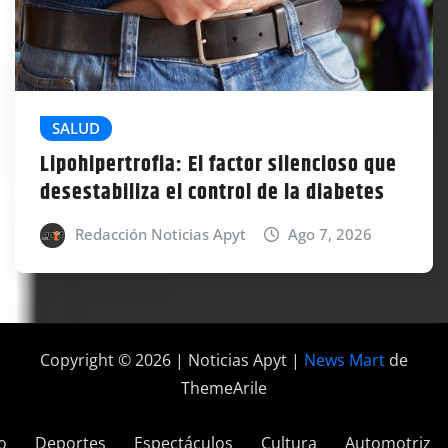
SALUD
Lipohipertrofia: El factor silencioso que
desestabiliza el control de la diabetes
Redacción Noticias Apyt
Ago 7, 2026
Copyright © 2026 | Noticias Apyt
|
News Mart
de
ThemeArile
o
Deportes
Espectáculos
Cultura
Automotriz