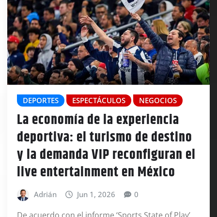
DEPORTES
ESPECTÁCULOS
NEGOCIOS
La economía de la experiencia
deportiva: el turismo de destino
y la demanda VIP reconfiguran el
live entertainment en México
Adrián
Jun 1, 2026
0
De acuerdo con el informe ‘Sports State of Play’