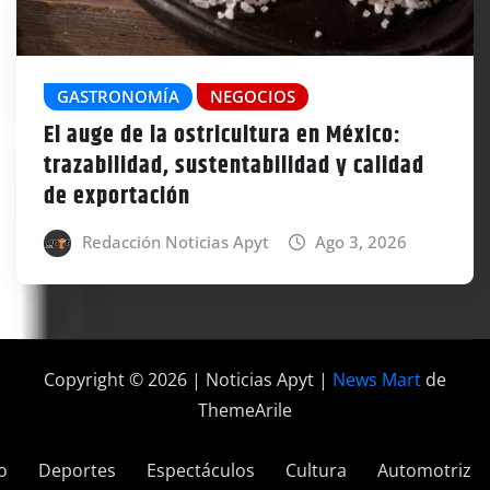
GASTRONOMÍA
NEGOCIOS
El auge de la ostricultura en México:
trazabilidad, sustentabilidad y calidad
de exportación
Redacción Noticias Apyt
Ago 3, 2026
Copyright © 2026 | Noticias Apyt
|
News Mart
de
ThemeArile
o
Deportes
Espectáculos
Cultura
Automotriz