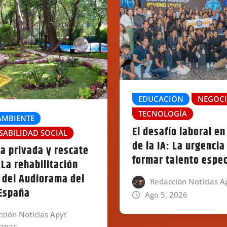
EDUCACIÓN
NEGOC
TECNOLOGÍA
AMBIENTE
El desafío laboral en
SABILIDAD SOCIAL
de la IA: La urgencia
va privada y rescate
formar talento espec
La rehabilitación
l del Audiorama del
Redacción Noticias A
España
Ago 5, 2026
ción Noticias Apyt