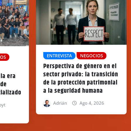
ENTREVISTA
NEGOCIOS
IOS
Perspectiva de género en el
sector privado: la transición
 la era
de la protección patrimonial
 de
a la seguridad humana
ializado
Adrián
Ago 4, 2026
pyt