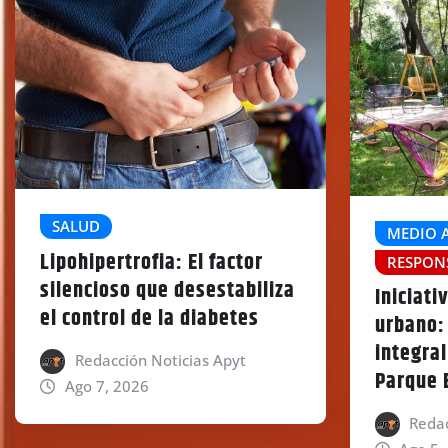
SALUD
MEDIO 
Lipohipertrofia: El factor
RESPON
silencioso que desestabiliza
Iniciati
el control de la diabetes
urbano: 
integra
Redacción Noticias Apyt
Parque 
Ago 7, 2026
Redac